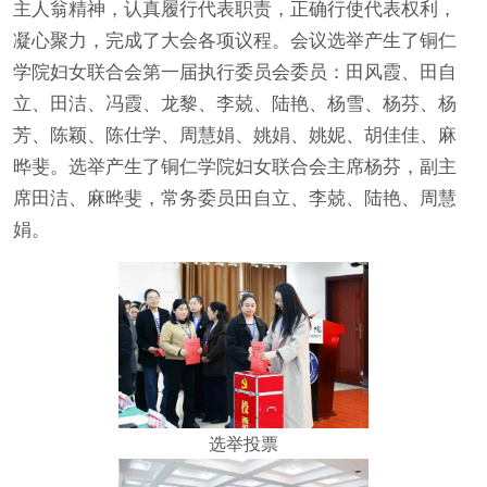
主人翁精神，认真履行代表职责，正确行使代表权利，
凝心聚力，完成了大会各项议程。会议选举产生了铜仁
学院妇女联合会第一届执行委员会委员：田风霞、田自
立、田洁、冯霞、龙黎、李兢、陆艳、杨雪、杨芬、杨
芳、陈颖、陈仕学、周慧娟、姚娟、姚妮、胡佳佳、麻
晔斐。选举产生了铜仁学院妇女联合会主席杨芬，副主
席田洁、麻晔斐，常务委员田自立、李兢、陆艳、周慧
娟。
选举投票