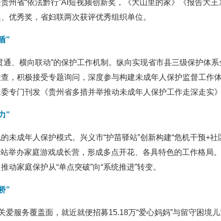
贵州省“依法黔行”AI短视频创新奖，《大山里的家》《报告大
奖、优秀奖，省妇联两次获评优秀组织单位。
盾”
贯通、横向联动”的保护工作机制。纵向实现省市县三级保护体系
查，积极接受专题询问，深度参与构建未成年人保护监督工作体
工委专门刊发《贵州省多措并举推动未成年人保护工作走深走实
力”
的未成年人保护模式。兴义市“护苗驿站”创新构建“危机干预+社
苗驿站举办家庭游戏成长营，形成多点开花、各具特色的工作格局
动家庭保护从“单点突破”向“系统推进”转变。
桥”
关爱服务覆盖面，就近就便招募15.18万“爱心妈妈”与留守困境儿