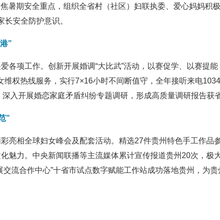
聚焦暑期安全重点，组织全省村（社区）妇联执委、爱心妈妈积极
及家长安全防护意识。
港”
爱各项工作。创新开展婚调“大比武”活动，以赛促学、以赛提
妇女维权热线服务，实行7×16小时不间断值守，全年接听来电103
落”。深入开展婚恋家庭矛盾纠纷专题调研，形成高质量调研报告获
范”
彩亮相全球妇女峰会及配套活动。精选27件贵州特色手工作品
化魅力。中央新闻联播等主流媒体累计宣传报道贵州20次，极
展交流合作中心”十省市试点数字赋能工作站成功落地贵州，为