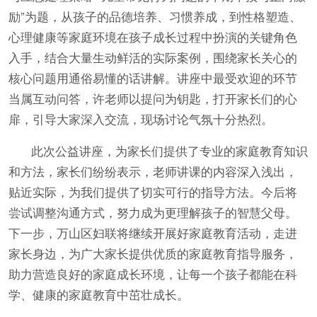
励”为题，从孩子的品德培养、习惯养成，到性格塑造、
心理健康等家庭环境在孩子成长过程中扮演的关键角色
入手，结合大量生动鲜活的实际案例，围绕家长关心的
核心问题用通俗易懂的话讲解。讲座中最受欢迎的环节
当属互动问答，许老师以提问为钥匙，打开家长们的心
扉，引导大家深入交流，现场讨论气氛十分热烈。
此次公益讲座，为家长们提供了专业的家庭教育知识
和方法，家长们纷纷表示，老师讲课的内容深入浅出，
贴近实际，为我们提供了切实可行的指导方法。今后将
尝试调整沟通方式，努力成为更理解孩子的智慧父母。
下一步，万山区妇联将继续开展好家庭教育活动，走进
家长身边，为广大家长提供优质的家庭教育指导服务，
助力营造良好的家庭成长环境，让每一个孩子都能在科
学、健康的家庭教育中茁壮成长。