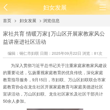
妇女发展
首页
>
妇女发展
> 浏览信息
家社共育 情暖万家‖万山区开展家教家风公
益讲座进社区活动
编辑：铜仁市妇联 日期：2025年09月22日 浏览：
81次
为深入贯彻习近平总书记关于注重家庭家教家风建设
的重要论述，弘扬重视家庭教育的优良传统，深化家庭
教育指导服务，9月15日，市妇联、万山区妇联联合市家
庭教育协会在龙生社区开展家庭教育与家庭美德进社区
宣讲活动，万山区妇联、龙生社区家长及社区干部共计
50余人参加。