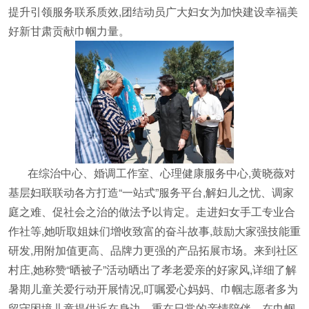
提升引领服务联系质效,团结动员广大妇女为加快建设幸福美
好新甘肃贡献巾帼力量。
在综治中心、婚调工作室、心理健康服务中心,黄晓薇对
基层妇联联动各方打造“一站式”服务平台,解妇儿之忧、调家
庭之难、促社会之治的做法予以肯定。走进妇女手工专业合
作社等,她听取姐妹们增收致富的奋斗故事,鼓励大家强技能重
研发,用附加值更高、品牌力更强的产品拓展市场。来到社区
村庄,她称赞“晒被子”活动晒出了孝老爱亲的好家风,详细了解
暑期儿童关爱行动开展情况,叮嘱爱心妈妈、巾帼志愿者多为
留守困境儿童提供近在身边、重在日常的亲情陪伴。在巾帼