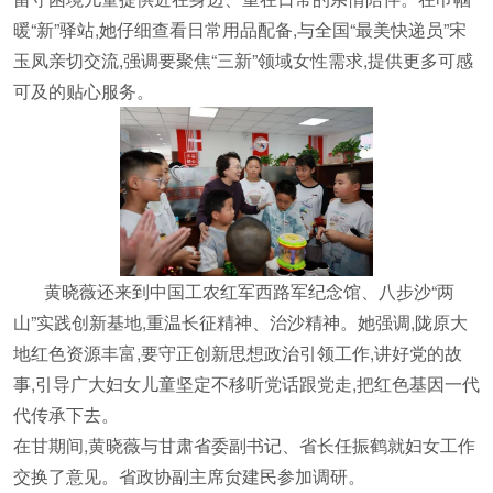
暖“新”驿站,她仔细查看日常用品配备,与全国“最美快递员”宋
玉凤亲切交流,强调要聚焦“三新”领域女性需求,提供更多可感
可及的贴心服务。
黄晓薇还来到中国工农红军西路军纪念馆、八步沙“两
山”实践创新基地,重温长征精神、治沙精神。她强调,陇原大
地红色资源丰富,要守正创新思想政治引领工作,讲好党的故
事,引导广大妇女儿童坚定不移听党话跟党走,把红色基因一代
代传承下去。
在甘期间,黄晓薇与甘肃省委副书记、省长任振鹤就妇女工作
交换了意见。省政协副主席贠建民参加调研。