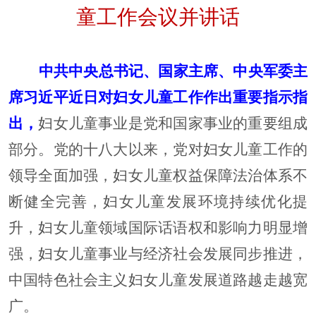
童工作会议并讲话
中共中央总书记、国家主席、中央军委主
席习近平近日对妇女儿童工作作出重要指示指
出，
妇女儿童事业是党和国家事业的重要组成
部分。党的十八大以来，党对妇女儿童工作的
领导全面加强，妇女儿童权益保障法治体系不
断健全完善，妇女儿童发展环境持续优化提
升，妇女儿童领域国际话语权和影响力明显增
强，妇女儿童事业与经济社会发展同步推进，
中国特色社会主义妇女儿童发展道路越走越宽
广。