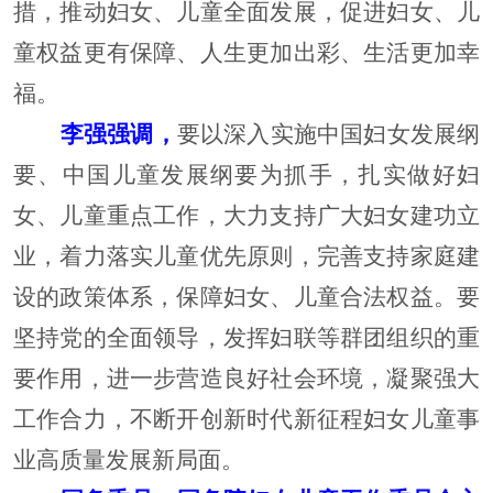
措，推动妇女、儿童全面发展，促进妇女、儿
童权益更有保障、人生更加出彩、生活更加幸
福。
李强强调，
要以深入实施中国妇女发展纲
要、中国儿童发展纲要为抓手，扎实做好妇
女、儿童重点工作，大力支持广大妇女建功立
业，着力落实儿童优先原则，完善支持家庭建
设的政策体系，保障妇女、儿童合法权益。要
坚持党的全面领导，发挥妇联等群团组织的重
要作用，进一步营造良好社会环境，凝聚强大
工作合力，不断开创新时代新征程妇女儿童事
业高质量发展新局面。