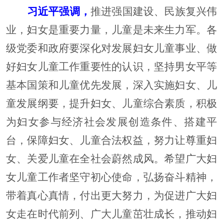
习近平强调，
推进强国建设、民族复兴伟
业，妇女是重要力量，儿童是未来生力军。各
级党委和政府要深化对发展妇女儿童事业、做
好妇女儿童工作重要性的认识，坚持男女平等
基本国策和儿童优先发展，深入实施妇女、儿
童发展纲要，提升妇女、儿童综合素质，积极
为妇女参与经济社会发展创造条件、搭建平
台，保障妇女、儿童合法权益，努力让尊重妇
女、关爱儿童在全社会蔚然成风。希望广大妇
女儿童工作者坚守初心使命，弘扬奋斗精神，
带着真心真情，付出更大努力，为促进广大妇
女走在时代前列、广大儿童茁壮成长，推动妇