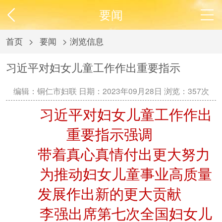
要闻
首页
>
要闻
> 浏览信息
习近平对妇女儿童工作作出重要指示
编辑：铜仁市妇联 日期：2023年09月28日 浏览：
357次
习近平对妇女儿童工作作出
重要指示强调
带着真心真情付出更大努力
为推动妇女儿童事业高质量
发展作出新的更大贡献
李强出席第七次全国妇女儿